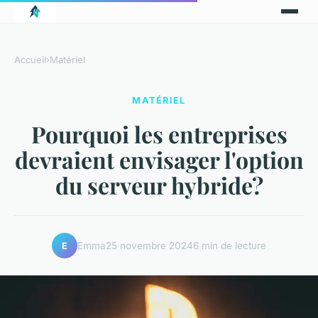
Accueil
›
Matériel
MATÉRIEL
Pourquoi les entreprises
devraient envisager l'option
du serveur hybride?
Emma
25 novembre 2024
6 min de lecture
E